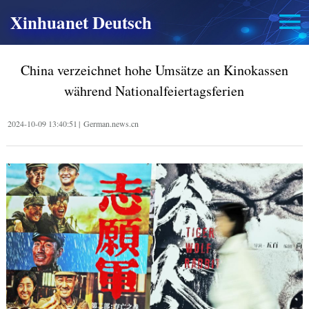
Xinhuanet Deutsch
China verzeichnet hohe Umsätze an Kinokassen
während Nationalfeiertagsferien
2024-10-09 13:40:51
|
German.news.cn