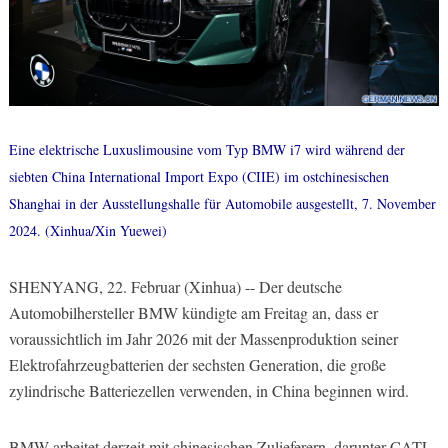
Eine elektrische Luxuslimousine vom Typ BMW i7 wird während der
siebten China International Import Expo (CIIE) im ostchinesischen
Shanghai in der Ausstellungshalle für Automobile ausgestellt, 7. November
2024. (Xinhua/Xin Yuewei)
SHENYANG, 22. Februar (Xinhua) -- Der deutsche
Automobilhersteller BMW kündigte am Freitag an, dass er
voraussichtlich im Jahr 2026 mit der Massenproduktion seiner
Elektrofahrzeugbatterien der sechsten Generation, die große
zylindrische Batteriezellen verwenden, in China beginnen wird.
BMW arbeitet derzeit mit chinesischen Zulieferern, darunter CATL