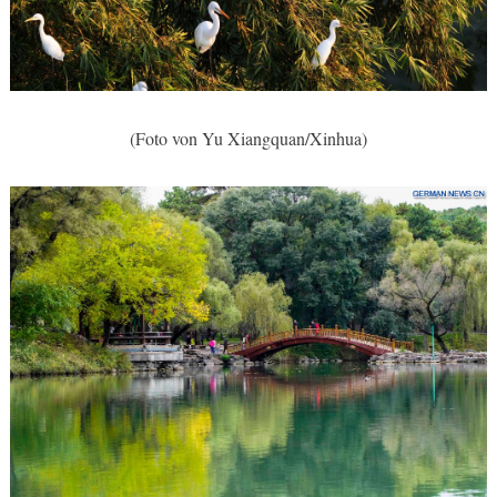
(Foto von Yu Xiangquan/Xinhua)