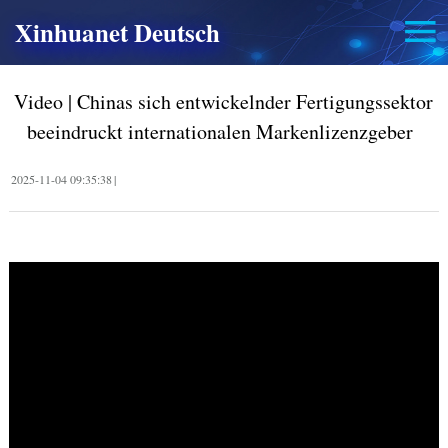
Xinhuanet Deutsch
Video | Chinas sich entwickelnder Fertigungssektor
beeindruckt internationalen Markenlizenzgeber
2025-11-04 09:35:38
|