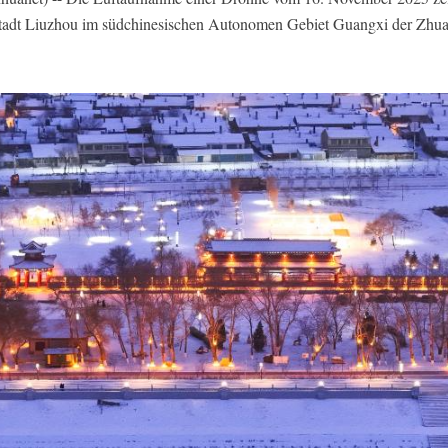
tadt Liuzhou im südchinesischen Autonomen Gebiet Guangxi der Zhuan