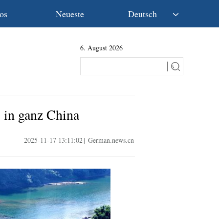
os
Neueste
Deutsch
中文
6. August 2026
English
Español
Français
Русский
عربى
 in ganz China
日本語
한국어
2025-11-17 13:11:02
|
German.news.cn
Deutsch
Português