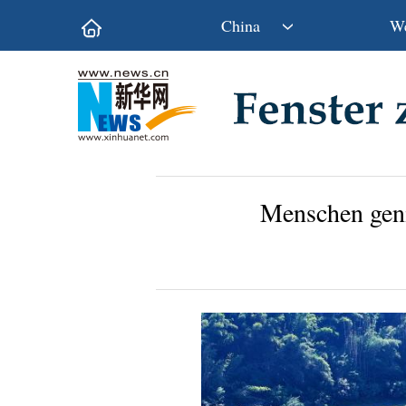
China
We
Politik
Wirtschaft
Kultur&Reise
Gesellschaft
Wissen&Technik
China&Welt
Menschen geni