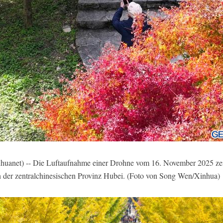
anet) -- Die Luftaufnahme einer Drohne vom 16. November 2025 zeig
 der zentralchinesischen Provinz Hubei. (Foto von Song Wen/Xinhua)