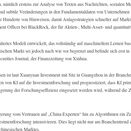
, nämlich erstens zur Analyse von Texten aus Nachrichten, sozialen 
nd subtile Veränderungen in den Fundamentaldaten von Unternehmen zu
 Hunderte von Hinweisen, damit Anlagestrategien schneller auf Markt
nt Officer bei BlackRock, der für Aktien-, Multi-Asset- und quantitati
aliertes Modell entwickelt, das vollständig auf maschinellem Lernen b
sischen Markt sei jedoch nach wie vor begrenzt und befinde sich erst 
curities Journal, der Finanzzeitung von Xinhua.
sen ist laut Xuanyuan Investment mit Sitz in Guangzhou in der Branc
n von KI auf die Investmentforschung und prognostiziert, dass KI pri
gerung der Forschungseffizienz eingesetzt werden wird, während di
gerung vom Vertrauen auf „China-Experten“ hin zu Algorithmen ein Zei
estmentforschung intensivieren. Dies liegt nicht nur am Branchentrend
hinesischen Marktes.