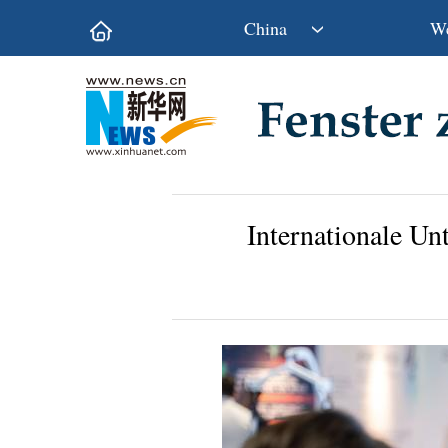
China
We
Politik
Wirtschaft
Kultur&Reise
Gesellschaft
Wissen&Technik
China&Welt
Internationale Un