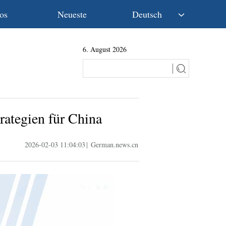
os
Neueste
Deutsch
中文
6. August 2026
English
Español
Français
Русский
عربى
rategien für China
日本語
한국어
2026-02-03 11:04:03
|
German.news.cn
Deutsch
Português