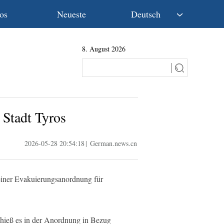
os
Neueste
Deutsch
中文
8. August 2026
English
Español
Français
Русский
عربى
 Stadt Tyros
日本語
한국어
2026-05-28 20:54:18
|
German.news.cn
Deutsch
Português
einer Evakuierungsanordnung für
.
, hieß es in der Anordnung in Bezug