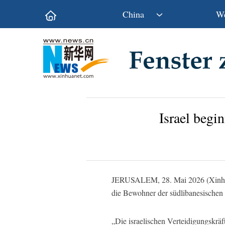
China
We
Politik
Wirtschaft
Kultur&Reise
Gesellschaft
Wissen&Technik
China&Welt
Israel begi
JERUSALEM, 28. Mai 2026 (Xinhuane
die Bewohner der südlibanesischen S
„Die israelischen Verteidigungskrä