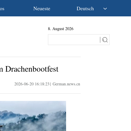
os
Neueste
Deutsch
中文
8. August 2026
English
Español
Français
Русский
عربى
m Drachenbootfest
日本語
한국어
2026-06-20 16:18:23
|
German.news.cn
Deutsch
Português