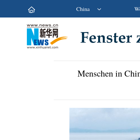
China
We
Politik
Wirtschaft
Kultur&Reise
Gesellschaft
Wissen&Technik
China&Welt
Menschen in Chin