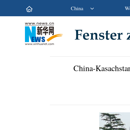
China
We
Politik
Wirtschaft
Kultur&Reise
Gesellschaft
Wissen&Technik
China&Welt
China-Kasachstan