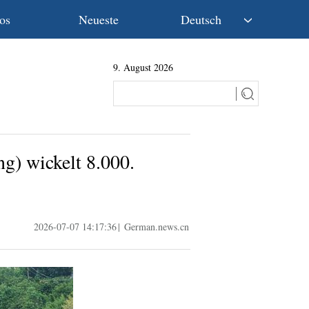
os
Neueste
Deutsch
中文
9. August 2026
English
Español
Français
Русский
عربى
g) wickelt 8.000.
日本語
한국어
Deutsch
Português
2026-07-07 14:17:36
|
German.news.cn