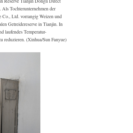
in Reserve Tianjin Dongli Direct
2. Als Tochterunternehmen der
e Co., Ltd. vorrangig Weizen und
len Getreidereserve in Tianjin. In
end laufendes Temperatur-
zu reduzieren. (Xinhua/Sun Fanyue)