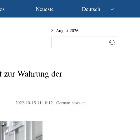
os
Neueste
Deutsch
中文
8. August 2026
English
Español
Français
Русский
عربى
ft zur Wahrung der
日本語
한국어
Deutsch
Português
2022-10-15 11:10:12
|
German.news.cn