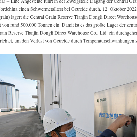
 -- Eine Angestellte führt in der Zweigstelle Dagang der Central Gra
Nordchina einen Schwermetalltest bei Getreide durch, 12. Oktober 202
ain) lagert die Central Grain Reserve Tianjin Dongli Direct Warehous
 von rund 500.000 Tonnen ein. Damit ist es das größte Lager der zentra
 Grain Reserve Tianjin Dongli Direct Warehouse Co., Ltd. ein durchgeh
richtet, um den Verlust von Getreide durch Temperaturschwankungen 