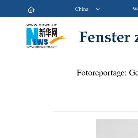
China
We
Politik
Wirtschaft
Kultur&Reise
Gesellschaft
Wissen&Technik
China&Welt
Fotoreportage: Ge