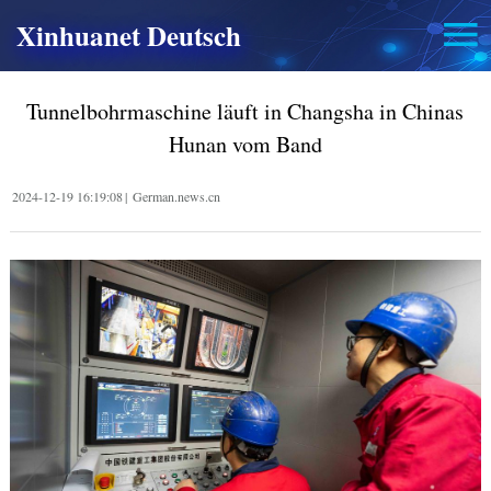
Xinhuanet Deutsch
Tunnelbohrmaschine läuft in Changsha in Chinas
Hunan vom Band
2024-12-19 16:19:08
|
German.news.cn