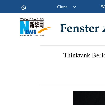
China
We
Politik
Wirtschaft
Kultur&Reise
Gesellschaft
Wissen&Technik
China&Welt
Thinktank-Beric