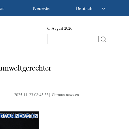
os
Neueste
Deutsch
中文
6. August 2026
English
Español
Français
Русский
عربى
 umweltgerechter
日本語
한국어
Deutsch
Português
2025-11-23 08:43:33
|
German.news.cn