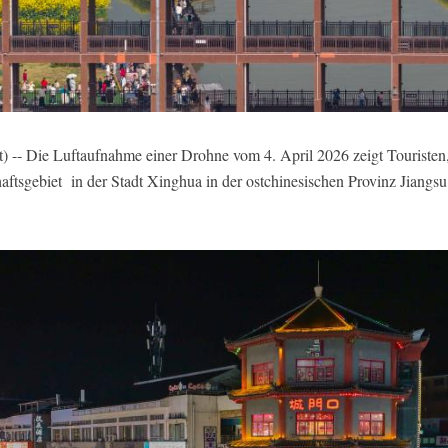
 -- Die Luftaufnahme einer Drohne vom 4. April 2026 zeigt Touristen
ftsgebiet in der Stadt Xinghua in der ostchinesischen Provinz Jiangs