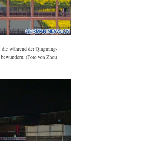
, die
während der Qingming-
u bewundern. (Foto vo
n
Zhou