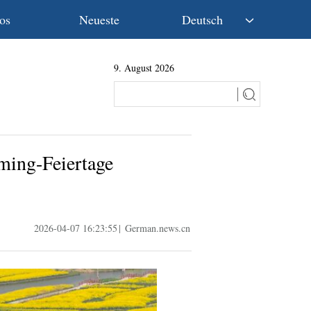
os
Neueste
Deutsch
中文
9. August 2026
English
Español
Français
Русский
عربى
ming-Feiertage
日本語
한국어
Deutsch
Português
2026-04-07 16:23:55
|
German.news.cn