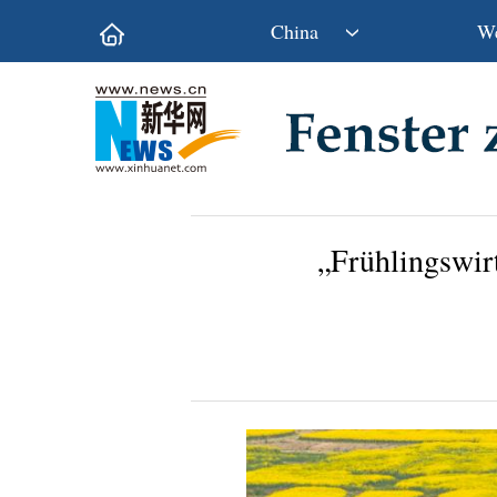
China
We
Politik
Wirtschaft
Kultur&Reise
Gesellschaft
Wissen&Technik
China&Welt
„Frühlingswir