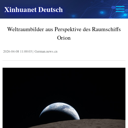
Xinhuanet Deutsch
Weltraumbilder aus Perspektive des Raumschiffs
Orion
2026-04-08 11:00:03
|
German.news.cn