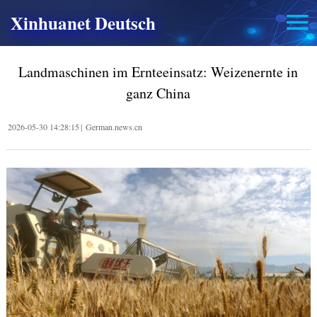
Xinhuanet Deutsch
Landmaschinen im Ernteeinsatz: Weizenernte in
ganz China
2026-05-30 14:28:15
|
German.news.cn