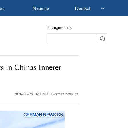
os
Neueste
Deutsch
中文
7. August 2026
English
Español
Français
Русский
عربى
s in Chinas Innerer
日本語
한국어
Deutsch
Português
2026-06-28 16:31:03
|
German.news.cn