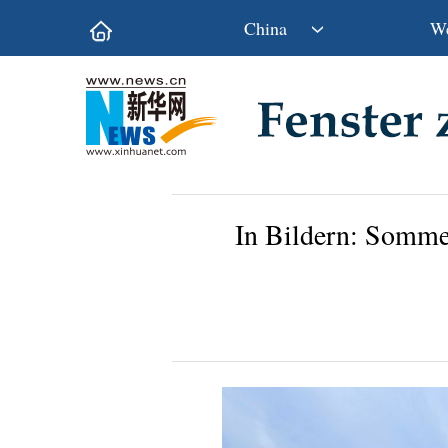
China
We
Politik
Wirtschaft
Kultur&Reise
Gesellschaft
Wissen&Technik
China&Welt
In Bildern: Sommer