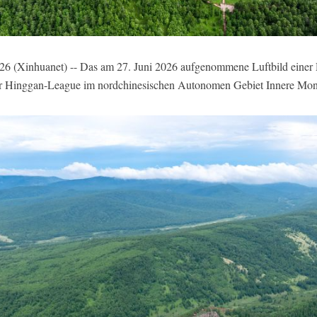
Xinhuanet) -- Das am 27. Juni 2026 aufgenommene Luftbild einer D
er Hinggan-League im nordchinesischen Autonomen Gebiet Innere Mong