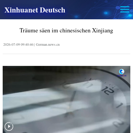
Xinhuanet Deutsch
Träume säen im chinesischen Xinjiang
2026-07-09 09:40:46
|
German.news.cn