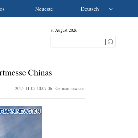
os
Neueste
Deutsch
中文
8. August 2026
English
Español
Français
Русский
عربى
ortmesse Chinas
日本語
한국어
2025-11-05 10:07:06
|
German.news.cn
Deutsch
Português