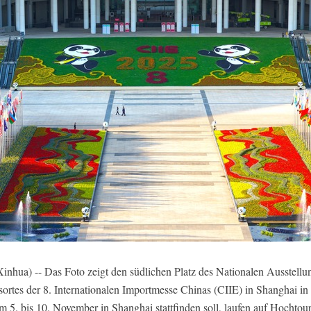
ua) -- Das Foto zeigt den südlichen Platz des Nationalen Ausstellu
sortes der 8. Internationalen Importmesse Chinas (CIIE) in Shanghai in
m 5. bis 10. November in Shanghai stattfinden soll, laufen auf Hochto