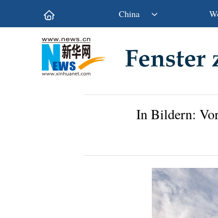
China
We
Politik
Wirtschaft
Kultur&Reise
Gesellschaft
Wissen&Technik
China&Welt
In Bildern: Vo