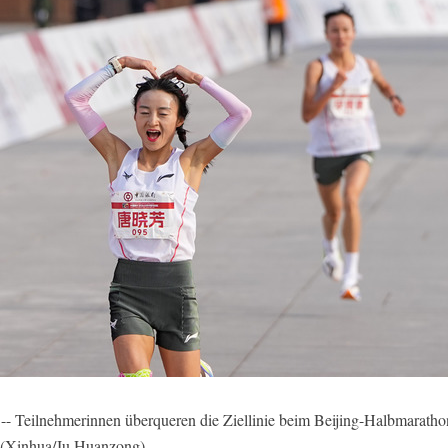
- Teilnehmerinnen überqueren die Ziellinie beim Beijing-Halbmaratho
. (Xinhua/Ju Huanzong)