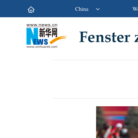
China
We
Politik
Wirtschaft
Kultur&Reise
Gesellschaft
Wissen&Technik
China&Welt