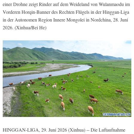
einer Drohne zeigt Rinder auf dem Weideland von Wulanmaodu im
Vorderen Horqin-Banner des Rechten Flügels in der Hinggan-Liga
in der Autonomen Region Innere Mongolei in Nordchina, 28. Juni
2026. (Xinhua/Bei He)
HINGGAN-LIGA, 29. Juni 2026 (Xinhua) -- Die Luftaufnahme