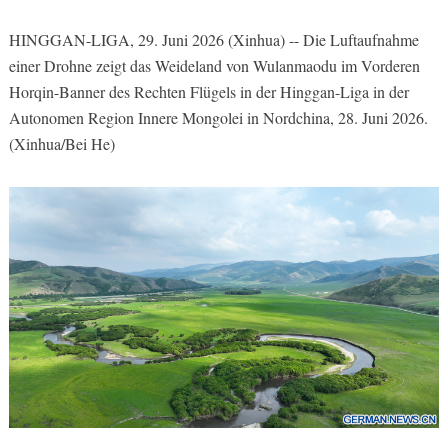
HINGGAN-LIGA, 29. Juni 2026 (Xinhua) -- Die Luftaufnahme
einer Drohne zeigt das Weideland von Wulanmaodu im Vorderen
Horqin-Banner des Rechten Flügels in der Hinggan-Liga in der
Autonomen Region Innere Mongolei in Nordchina, 28. Juni 2026.
(Xinhua/Bei He)